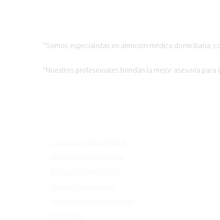
“Somos especialistas en atención médica domiciliaria, co
“Nuestros profesionales brindan la mejor asesoría para e
Servicios
Consulta y Visita Médica
Servicios de Enfermería
Valoración Nutricional
Terapia Ocupacional
Terapia de Fonoaudiología
Psicología