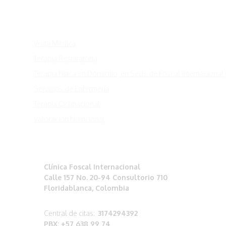
Acceso rápido
Visita Médica
Terapia Respiratoria
Terapia Física en Domicilio, en Sede de Foscal Internaciona
Servicios de Enfermería
Terapia Ocupacional
Valoración Nutricional
¿Dónde estamos?
Clínica Foscal Internacional
Calle 157 No. 20-94 Consultorio 710
Floridablanca, Colombia
Central de citas:
3174294392
PBX: +57 638 99 74