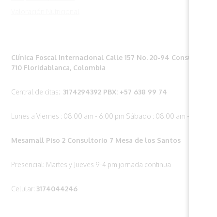
Valoración Nutricional
¿Dónde estamos?
Clínica Foscal Internacional
Calle 157 No. 20-94 Consultorio
710
Floridablanca, Colombia
Central de citas:
3174294392
PBX: +57 638 99 74
Lunes a Viernes : 08:00 am - 6:00 pm
Sábado : 08:00 am - 1:00 pm
Mesamall Piso 2 Consultorio 7 Mesa de los Santos
Presencial: Martes y Jueves 9-4 pm jornada continua
Celular:
3174044246