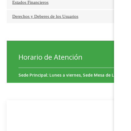
Estados Financieros
Derechos y Deberes de los Usuarios
Horario de Atención
Sede Principal: Lunes a viernes, Sede Mesa de Los
Santos: Martes y Jueves
Sede Principal: 07:00 am - 12:00 md
02:00 pm a 06:00 pm, Sede Mesa de Los Santos: